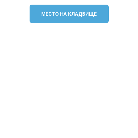
МЕСТО НА КЛАДБИЩЕ
Подготовка и
проведение
Груз 200
похорон
Ритуальные
Кремация
агенты