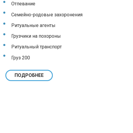
Отпевание
Семейно-родовые захоронения
Ритуальные агенты
Грузчики на похороны
Ритуальный транспорт
Груз 200
ПОДРОБНЕЕ
Умер близкий человек:
ЧТО ДЕЛАТЬ
?
Чек-лист в экстренной ситуации:
КУДА
ОБРАТИТЬСЯ И ПОЗВОНИТЬ В ПЕРВУЮ ОЧЕРЕДЬ